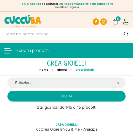
-
5% di sconto
se acquisti
Un Raccontastorie e un Audiolibro
Vai alla categoria
0
Facebook
Instagram
navigazione Toggle
☰
CREA GIOIELLI
home
giochi
crea gioielli
Seleziona

FILTRA
Stai guardando 1-15 di 15 prodotti
CREA GIOIELLI
Kit Crea Gioielli You & Me - Amicizia