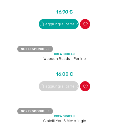
Prezzo
16,90 €
aggiungi al carrello
NON DISPONIBILE
CREA GIOIELLI
Wooden Beads - Perline
Prezzo
16,00 €
aggiungi al carrello
NON DISPONIBILE
CREA GIOIELLI
Gioielli You & Me: ciliegie