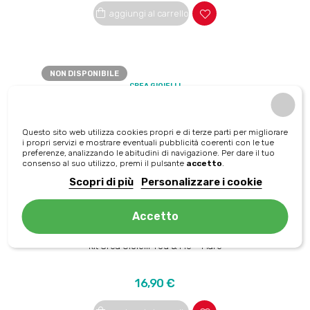
aggiungi al carrello
NON DISPONIBILE
CREA GIOIELLI
KIt per creare Gioielli You & Me – Stelle
Prezzo
16,90 €
Questo sito web utilizza cookies propri e di terze parti per migliorare
i propri servizi e mostrare eventuali pubblicità coerenti con le tue
preferenze, analizzando le abitudini di navigazione. Per dare il tuo
aggiungi al carrello
consenso al suo utilizzo, premi il pulsante
accetto
.
Scopri di più
Personalizzare i cookie
Accetto
NON DISPONIBILE
CREA GIOIELLI
Kit Crea Gioielli You & Me – Mare
Prezzo
16,90 €