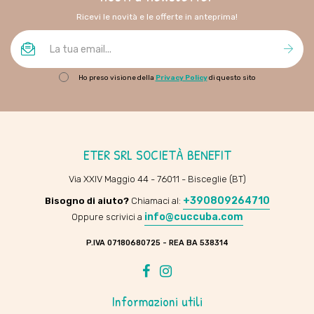
Ricevi le novità e le offerte in anteprima!
Ho preso visione della
Privacy Policy
di questo sito
ETER SRL SOCIETÀ BENEFIT
Via XXIV Maggio 44 - 76011 - Bisceglie (BT)
+390809264710
Bisogno di aiuto?
Chiamaci al:
info@cuccuba.com
Oppure scrivici a
P.IVA 07180680725 - REA BA 538314
Facebook
Instagram
Informazioni utili