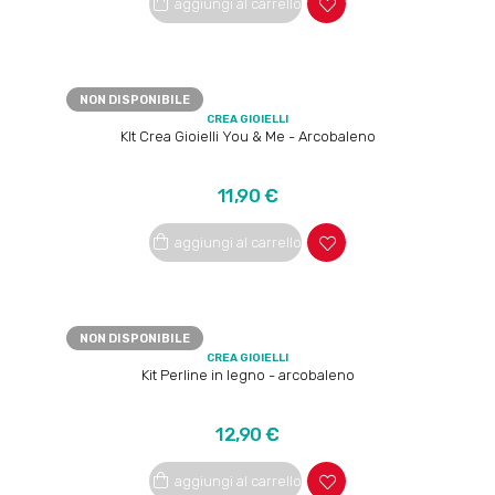
aggiungi al carrello
NON DISPONIBILE
CREA GIOIELLI
KIt Crea Gioielli You & Me - Arcobaleno
Prezzo
11,90 €
aggiungi al carrello
NON DISPONIBILE
CREA GIOIELLI
Kit Perline in legno - arcobaleno
Prezzo
12,90 €
aggiungi al carrello