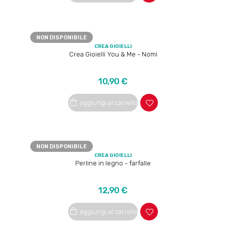
NON DISPONIBILE
CREA GIOIELLI
Crea Gioielli You & Me - Nomi
Prezzo
10,90 €
aggiungi al carrello
NON DISPONIBILE
CREA GIOIELLI
Perline in legno - farfalle
Prezzo
12,90 €
aggiungi al carrello