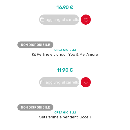
Prezzo
16,90 €
aggiungi al carrello
NON DISPONIBILE
CREA GIOIELLI
Kit Perline e ciondoli You & Me: Amore
Prezzo
11,90 €
aggiungi al carrello
NON DISPONIBILE
CREA GIOIELLI
Set Perline e pendenti Uccelli