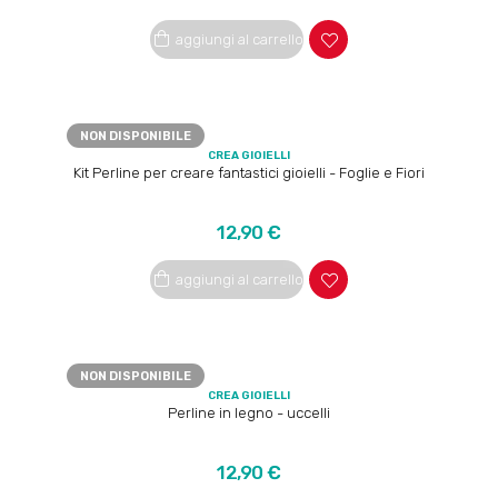
aggiungi al carrello
NON DISPONIBILE
CREA GIOIELLI
Kit Perline per creare fantastici gioielli - Foglie e Fiori
Prezzo
12,90 €
aggiungi al carrello
NON DISPONIBILE
CREA GIOIELLI
Perline in legno - uccelli
Prezzo
12,90 €