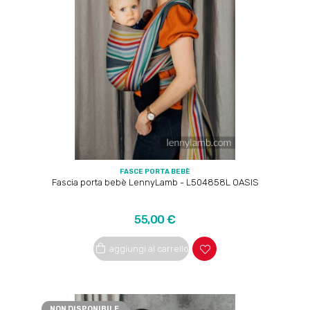
FASCE PORTA BEBÈ
Fascia porta bebè LennyLamb - L504858L OASIS
Prezzo
55,00 €
aggiungi al carrello
NON DISPONIBILE