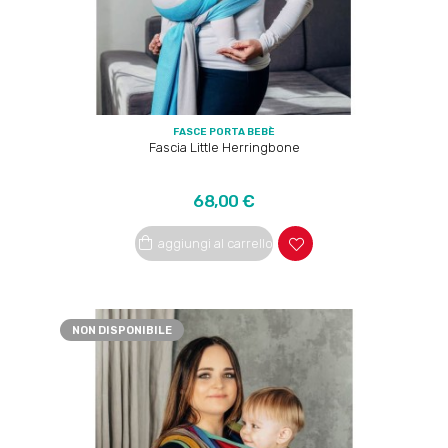
FASCE PORTA BEBÈ
Fascia Little Herringbone
Prezzo
68,00 €
aggiungi al carrello
NON DISPONIBILE