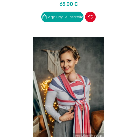
Prezzo
65,00 €
aggiungi al carrello