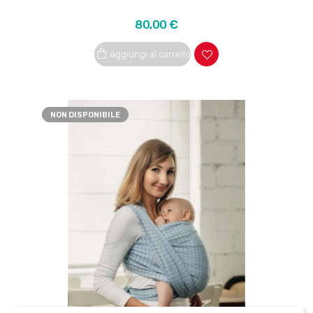
Prezzo
80,00 €
aggiungi al carrello
NON DISPONIBILE