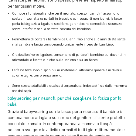
Le fasce per neonati sono spesso preferite rispetto ai marsupi
per tantissimi motivi:
Comode e funzionali anche per il neonato: spesso i bambini assumono
posizioni scorrette se portati in braccio o con supporti non idonei, le fasce
porta bebè grazie a legature specifiche, garantiscono comodità e sicurezza
senza interferire con la corretta postura del bambino.
Permettono di portare i bambini da 0 anni fino anche ai 3 anni di età senza
mai cambiare fascia considerando unicamente il peso del bambino;
Grazie alle diverse legature, consentono di portare il bambino sul davanti in
orizzontale o frontale, dietro sulla schiena e su un fianco;
Le fasce bebè sono disponibili in materiali di altissima qualità e in diversi
colori e taglie, con o senza anello;
Sono spesso adattabili a qualsiasi corporatura, indossabili sia dalla mamma
che dal papà.
babywearing per neonati: perché scegliere la fasica porta
bebè
Grazie al babywearing con le fasce porta neonato, il bambino è
comodamente adagiato sul corpo del genitore, si sente protetto,
coccolato e amato. In contemporanea la mamma o il papà,
possono svolgere le attività normali di tutti i giorni liberamente e
comodamente avendo sempre vicino il proprio bambino.