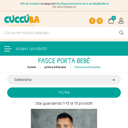
-
5% di sconto
se acquisti
Un Raccontastorie e un Audiolibro
Vai alla categoria
0
Facebook
Instagram
navigazione Toggle
☰
FASCE PORTA BEBÈ
home
prima infanzia
fasce porta bebè
Seleziona

FILTRA
Stai guardando 1-13 di 13 prodotti