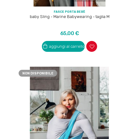
FASCE PORTA BEBÈ
baby Sling - Marine Babywearing - taglia M
Prezzo
65,00 €
aggiungi al carrello
NON DISPONIBILE