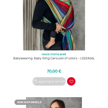
FASCE PORTA BEBÈ
Babywearing: Baby Sling Carousel of colors - L522466L
Prezzo
70,00 €
aggiungi al carrello
NON DISPONIBILE