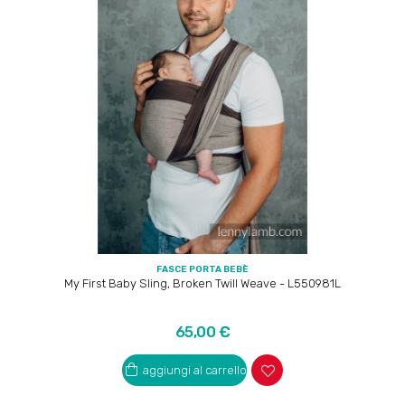
FASCE PORTA BEBÈ
My First Baby Sling, Broken Twill Weave - L550981L
Prezzo
65,00 €
aggiungi al carrello