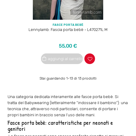
FASCE PORTA BEBÈ
Lennylamb: Fascia porta bebè - L470271L M
Prezzo
55,00 €
aggiungi al carrello
Stai guardando 1-13 di 13 prodotti
Una categoria dedicata interamente alle fasce porta bebè. Si
tratta del Babywearing (letteralmente “indossare il bambino”): una
tecnica che, attraverso nodi particolari, consente di portare i
propri bambini in braccio senza l’uso delle mani.
Fasce porta bebè: caratteristiche per neonati e
genitori