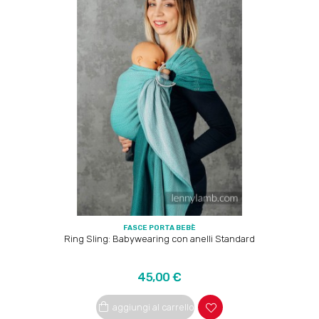
FASCE PORTA BEBÈ
Ring Sling: Babywearing con anelli Standard
Prezzo
45,00 €
aggiungi al carrello