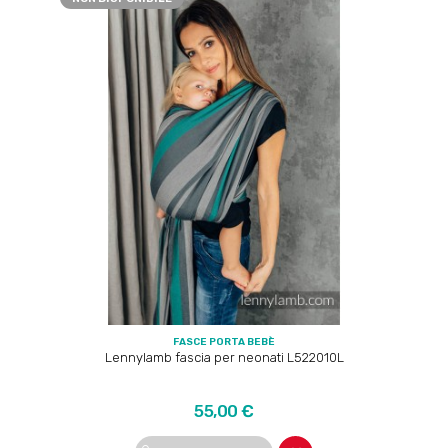
FASCE PORTA BEBÈ
Lennylamb fascia per neonati L522010L
Prezzo
55,00 €