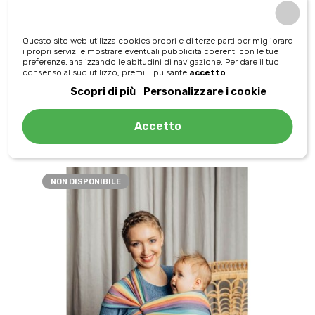
Questo sito web utilizza cookies propri e di terze parti per migliorare
FASCE PORTA BEBÈ
i propri servizi e mostrare eventuali pubblicità coerenti con le tue
Baby Sling - Sky blu
preferenze, analizzando le abitudini di navigazione. Per dare il tuo
consenso al suo utilizzo, premi il pulsante
accetto
.
Prezzo
80,00 €
Scopri di più
Personalizzare i cookie
aggiungi al carrello
Accetto
NON DISPONIBILE