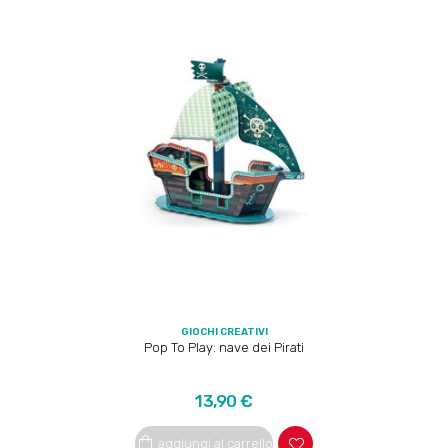
GIOCHI CREATIVI
Pop To Play: nave dei Pirati
Prezzo
13,90 €
aggiungi al carrello