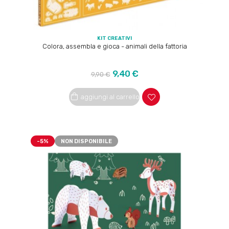
KIT CREATIVI
Colora, assembla e gioca - animali della fattoria
Prezzo
Prezzo
9,40 €
9,90 €
regolare
aggiungi al carrello
-5%
NON DISPONIBILE