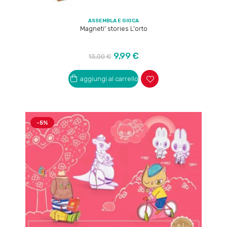
ASSEMBLA E GIOCA
Magneti' stories L'orto
Prezzo
Prezzo
9,99 €
13,00 €
regolare
aggiungi al carrello
-5%