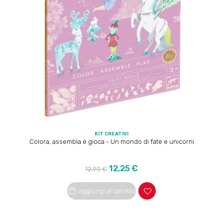
KIT CREATIVI
Colora, assembla e gioca - Un mondo di fate e unicorni
Prezzo
Prezzo
12,25 €
12,90 €
regolare
aggiungi al carrello