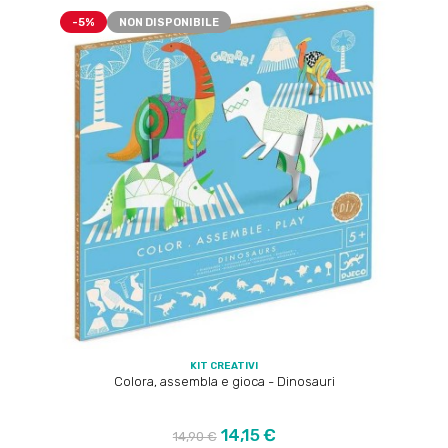
-5%
NON DISPONIBILE
KIT CREATIVI
Colora, assembla e gioca - Dinosauri
Prezzo
Prezzo
14,15 €
14,90 €
regolare