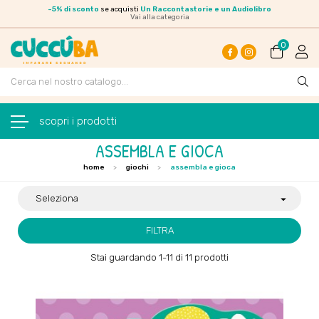
-
5% di sconto
se acquisti
Un Raccontastorie e un Audiolibro
Vai alla categoria
0
Facebook
Instagram
navigazione Toggle
☰
ASSEMBLA E GIOCA
home
giochi
assembla e gioca
Seleziona

FILTRA
Stai guardando 1-11 di 11 prodotti