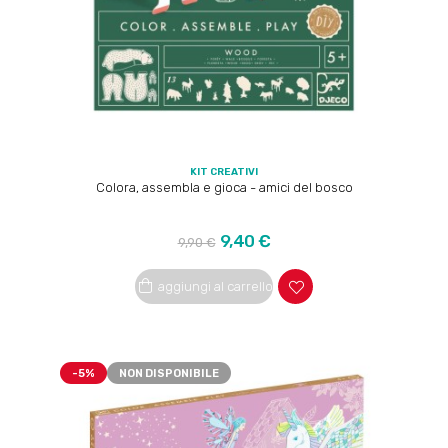
KIT CREATIVI
Colora, assembla e gioca - amici del bosco
Prezzo
Prezzo
9,40 €
9,90 €
regolare
aggiungi al carrello
-5%
NON DISPONIBILE