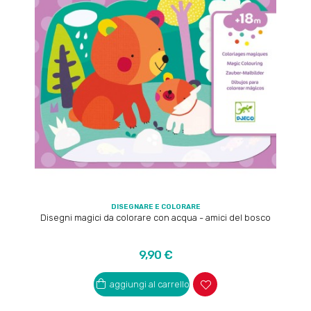
DISEGNARE E COLORARE
Disegni magici da colorare con acqua - amici del bosco
Prezzo
9,90 €
aggiungi al carrello