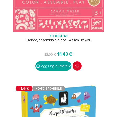
KIT CREATIVI
Colora, assembla e gioca - Animali kawaii
Prezzo
Prezzo
11,40 €
12,00 €
regolare
aggiungi al carrello
-3,01 €
NON DISPONIBILE