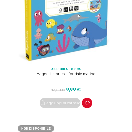
ASSEMBLA E GIOCA
Magneti' stories Il fondale marino
Prezzo
Prezzo
9,99 €
13,00 €
regolare
aggiungi al carrello
NON DISPONIBILE