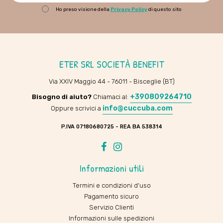
Ho preso visione della
Privacy Policy
di questo sito
ETER SRL SOCIETÀ BENEFIT
Via XXIV Maggio 44 - 76011 - Bisceglie (BT)
+390809264710
Bisogno di aiuto?
Chiamaci al:
info@cuccuba.com
Oppure scrivici a
P.IVA 07180680725 - REA BA 538314
Facebook
Instagram
Informazioni utili
Termini e condizioni d'uso
Pagamento sicuro
Servizio Clienti
Informazioni sulle spedizioni