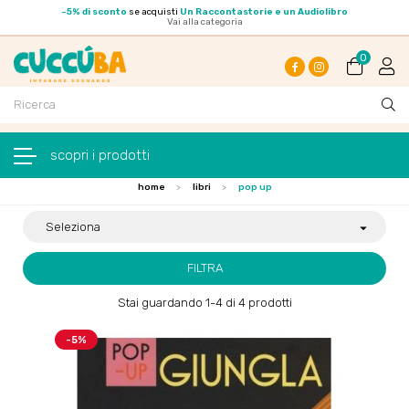
-
5% di sconto
se acquisti
Un Raccontastorie e un Audiolibro
Vai alla categoria
0
Facebook
Instagram
navigazione Toggle
☰
home
libri
pop up
Seleziona

FILTRA
Stai guardando 1-4 di 4 prodotti
-5%