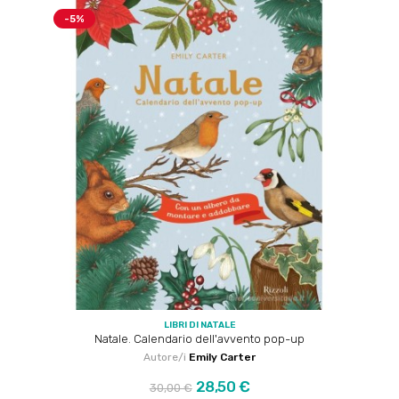
-5%
LIBRI DI NATALE
Natale. Calendario dell'avvento pop-up
Autore/i
Emily Carter
Prezzo
Prezzo
28,50 €
30,00 €
regolare