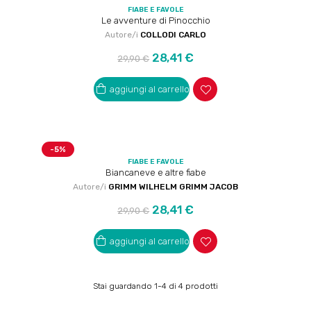
FIABE E FAVOLE
Le avventure di Pinocchio
Autore/i
COLLODI CARLO
Prezzo
Prezzo
28,41 €
29,90 €
regolare
aggiungi al carrello
-5%
FIABE E FAVOLE
Biancaneve e altre fiabe
Autore/i
GRIMM WILHELM GRIMM JACOB
Prezzo
Prezzo
28,41 €
29,90 €
regolare
aggiungi al carrello
Stai guardando 1-4 di 4 prodotti