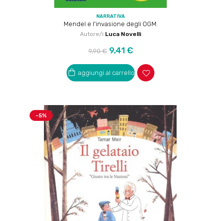
NARRATIVA
Mendel e l'invasione degli OGM.
Autore/i
Luca Novelli
Prezzo
Prezzo
9,41 €
9,90 €
regolare
aggiungi al carrello
-5%