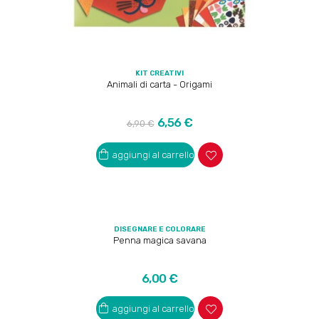
KIT CREATIVI
Animali di carta - Origami
Prezzo
Prezzo
6,56 €
6,90 €
regolare
aggiungi al carrello
DISEGNARE E COLORARE
Penna magica savana
Prezzo
6,00 €
aggiungi al carrello