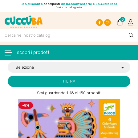
-
5% di sconto
se acquisti
Un Raccontastorie e un Audiolibro
Vai alla categoria
0
Facebook
Instagram
navigazione Toggle
☰
Seleziona

FILTRA
Stai guardando 1-18 di 150 prodotti
-5%