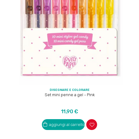
DISEGNARE E COLORARE
Set mini penne a gel - Pink
Prezzo
11,90 €
aggiungi al carrello