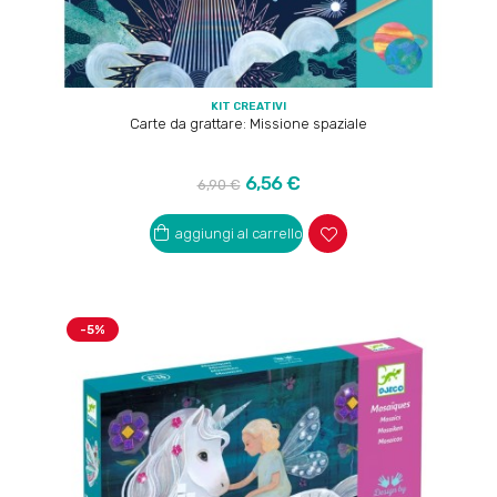
KIT CREATIVI
Carte da grattare: Missione spaziale
Prezzo
Prezzo
6,56 €
6,90 €
regolare
aggiungi al carrello
-5%