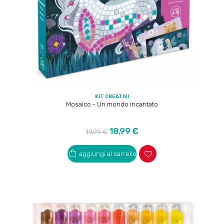
KIT CREATIVI
Mosaico - Un mondo incantato
Prezzo
Prezzo
18,99 €
19,99 €
regolare
aggiungi al carrello