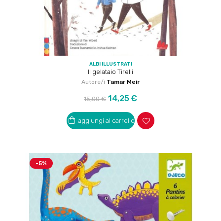
ALBI ILLUSTRATI
Il gelataio Tirelli
Autore/i
Tamar Meir
Prezzo
Prezzo
14,25 €
15,00 €
regolare
aggiungi al carrello
-5%