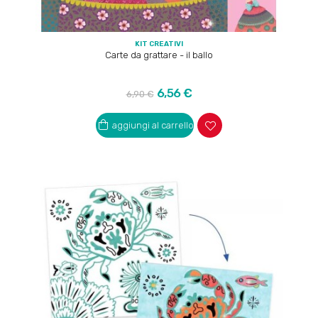
KIT CREATIVI
Carte da grattare - il ballo
Prezzo
Prezzo
6,56 €
6,90 €
regolare
aggiungi al carrello