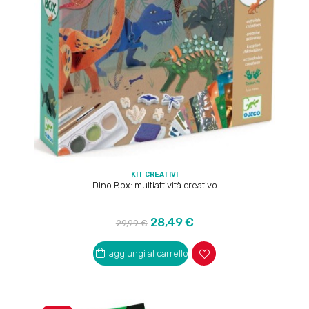
KIT CREATIVI
Dino Box: multiattività creativo
Prezzo
Prezzo
28,49 €
29,99 €
regolare
aggiungi al carrello