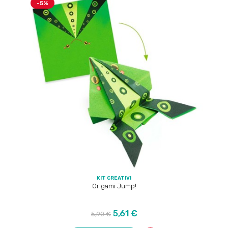
-5%
KIT CREATIVI
Origami Jump!
Prezzo
Prezzo
5,61 €
5,90 €
regolare