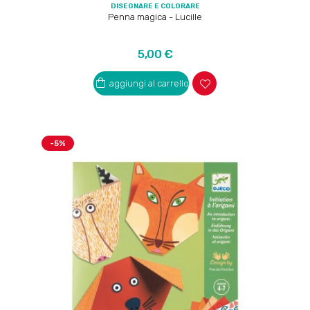
DISEGNARE E COLORARE
Penna magica - Lucille
Prezzo
5,00 €
aggiungi al carrello
-5%