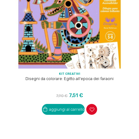
KIT CREATIVI
Disegni da colorare: Egitto all'epoca dei faraoni
Prezzo
Prezzo
7,51 €
7,90 €
regolare
aggiungi al carrello