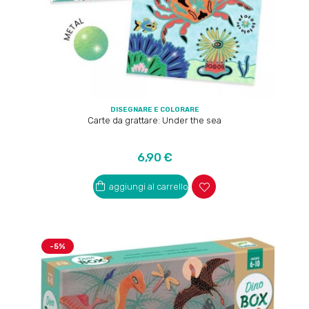
DISEGNARE E COLORARE
Carte da grattare: Under the sea
Prezzo
6,90 €
aggiungi al carrello
-5%