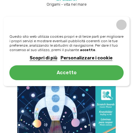
Origami - vita nel mare
Prezzo
Prezzo
6,56 €
6,90 €
regolare
aggiungi al carrello
Questo sito web utilizza cookies propri e di terze parti per migliorare
i propri servizi e mostrare eventuali pubblicità coerenti con le tue
preferenze, analizzando le abitudini di navigazione. Per dare il tuo
consenso al suo utilizzo, premi il pulsante
accetto
.
Scopri di più
Personalizzare i cookie
-5%
Accetto