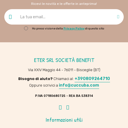
Ricevi le novità e le offerte in anteprima!
Ho preso visione della
Privacy Policy
di questo sito
ETER SRL SOCIETÀ BENEFIT
Via XXIV Maggio 44 - 76011 - Bisceglie (BT)
+390809264710
Bisogno di aiuto?
Chiamaci al:
info@cuccuba.com
Oppure scrivici a
P.IVA 07180680725 - REA BA 538314
Facebook
Instagram
Informazioni utili