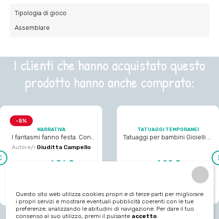
Tipologia di gioco
Assemblare
I clienti che hanno acquistato questo
prodotto hanno anche comprato:
-5%
NARRATIVA
TATUAGGI TEMPORANEI
I fantasmi fanno festa. Con
Tatuaggi per bambini Gioielli di
adesivi. Stampatello maiuscolo.
Jenni
Autore/i
Giuditta Campello
Prezzo
Prezzo
Prezzo
6,56 €
4,90 €
6,90 €
regolare
‹
aggiungi al carrello
aggiungi al carrello
Questo sito web utilizza cookies propri e di terze parti per migliorare
i propri servizi e mostrare eventuali pubblicità coerenti con le tue
preferenze, analizzando le abitudini di navigazione. Per dare il tuo
consenso al suo utilizzo, premi il pulsante
accetto
.