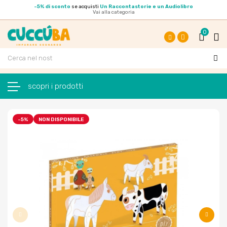
-
5% di sconto
se acquisti
Un Raccontastorie e un Audiolibro
Vai alla categoria
0
Facebook
Instagram
navigazione Toggle
☰
-5%
NON DISPONIBILE