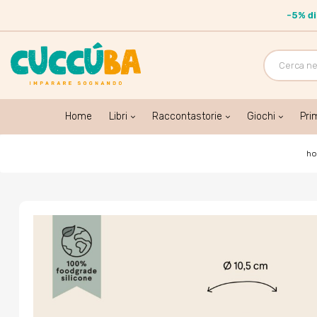
-
5% d
Home
Libri
Raccontastorie
Giochi
Pri
h