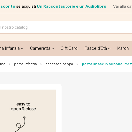
i sconto
se acquisti
Un Raccontastorie e un Audiolibro
Vai alla c
ma Infanzia
Cameretta
Gift Card
Fasce d’Età
Marchi
ome
prima infanzia
accessori pappa
porta snack in silicone: mr 