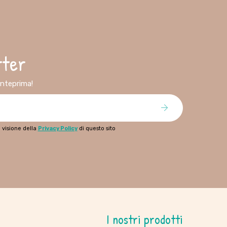
tter
 anteprima!
 visione della
Privacy Policy
di questo sito
I nostri prodotti