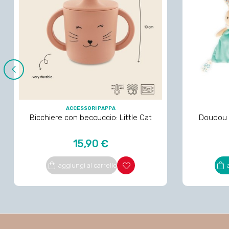
‹
ACCESSORI PAPPA
Bicchiere con beccuccio: Little Cat
Doudou t
Prezzo
15,90 €
aggiungi al carrello