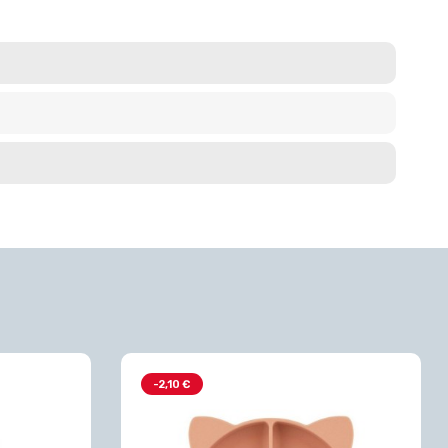
-2,10 €