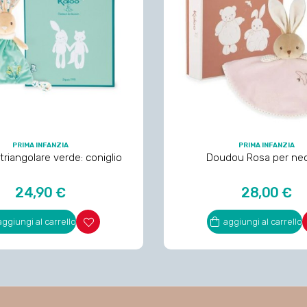
PRIMA INFANZIA
PRIMA INFANZIA
riangolare verde: coniglio
Doudou Rosa per neo
Prezzo
Prezzo
24,90 €
28,00 €
aggiungi al carrello
aggiungi al carrello