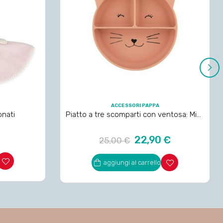
›
ACCESSORI PAPPA
nati
Piatto a tre scomparti con ventosa: Miss
Cat
Prezzo
Prezzo
22,90 €
25,00 €
regolare
aggiungi al carrello