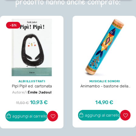
prodotto hanno anche comprato:
-5%
ALBI ILLUSTRATI
MUSICALI E SONORI
Pipì Pipì! ed. cartonata
Animambo - bastone della
pioggia
Autore/i
Émile Jadoul
Prezzo
Prezzo
Prezzo
10,93 €
14,90 €
11,50 €
regolare
aggiungi al carrello
aggiungi al carrello