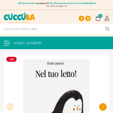
-
5% di sconto
se acquisti
Un Raccontastorie e un Audiolibro
Vai alla categoria
0
Facebook
Instagram
navigazione Toggle
☰
-5%