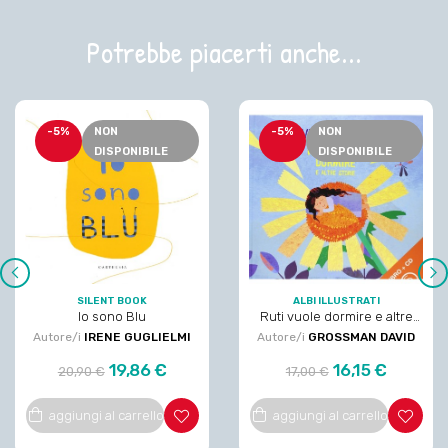
Potrebbe piacerti anche...
-5%
NON
-5%
NON
DISPONIBILE
DISPONIBILE
‹
›
SILENT BOOK
ALBI ILLUSTRATI
Io sono Blu
Ruti vuole dormire e altre
storie.
Autore/i
IRENE GUGLIELMI
Autore/i
GROSSMAN DAVID
Prezzo
Prezzo
Prezzo
Prezzo
19,86 €
16,15 €
20,90 €
17,00 €
regolare
regolare
aggiungi al carrello
aggiungi al carrello