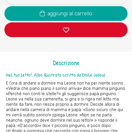
aggiungi al carrello
Descrizione
Nel tuo letto!: Albo illustrato scritto da Emile Jadoul
E l'ora di andare a dormire ma Leone non ha per niente sonno...
«Vedrai che piano piano il sonno arriva» dice mamma pinguino.
«Perché non conti le stelle?» gli suggerisce papà pinguino.
Leone va nella sua cameretta, si gira e si rigira nel letto ma
niente da fare, non riesce proprio a dormire. Decide allora di
andare nella camera di mamma e papà: «Sono sicuro che qui
mi verrà subito sonno!» spiega Leone. «Non se ne parla
neanche, ognuno deve dormire nel suo letto!» » risponde il
papà. «D'accordo» dice il piccolo pinguino, e poco dopo…
Un finale a sorpresa che racconta con ironia il bisogno che