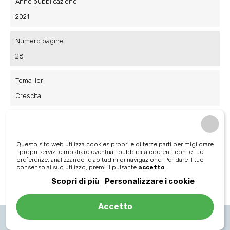
Anno pubblicazione
2021
Numero pagine
28
Tema libri
Crescita
Tema libri
Buona notte
Questo sito web utilizza cookies propri e di terze parti per migliorare
i propri servizi e mostrare eventuali pubblicità coerenti con le tue
Tipologia di libro
preferenze, analizzando le abitudini di navigazione. Per dare il tuo
consenso al suo utilizzo, premi il pulsante
accetto
.
Copertina rigida
Scopri di più
Personalizzare i cookie
Accetto
I clienti che hanno acquistato questo