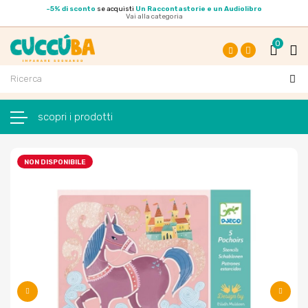
-
5% di sconto
se acquisti
Un Raccontastorie e un Audiolibro
Vai alla categoria
0
Facebook
Instagram
navigazione Toggle
☰
NON DISPONIBILE