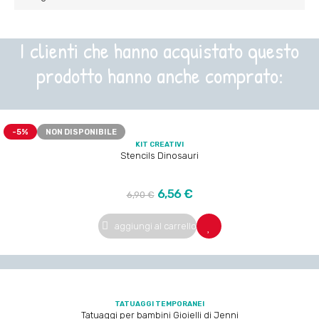
I clienti che hanno acquistato questo
prodotto hanno anche comprato:
-5%
NON DISPONIBILE
KIT CREATIVI
Stencils Dinosauri
Prezzo
Prezzo
6,56 €
6,90 €
regolare
aggiungi al carrello
TATUAGGI TEMPORANEI
Tatuaggi per bambini Gioielli di Jenni