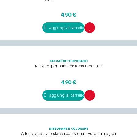
Prezzo
4,90 €
aggiungi al carrello
TATUAGGI TEMPORANEI
Tatuaggi per bambini: tema Dinosauri
Prezzo
4,90 €
aggiungi al carrello
DISEGNARE E COLORARE
Adesivi attacca e stacca con storia - Foresta magica