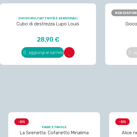
NON DISPON
GIOCHI MULTIATTIVITÀ E SENSORIALI
Cubo di destrezza Lupo Louis
Gioco
Prezzo
28,90 €
aggiungi al carrello
a
-5%
-5%
FIABE E FAVOLE
La Sirenetta. Cofanetto Minalima
Alice n