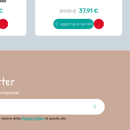
ARD
Prezzo
Prezzo
€
37,91 €
39,90 €
regolare
aggiungi al carrello
tter
 anteprima!
 visione della
Privacy Policy
di questo sito