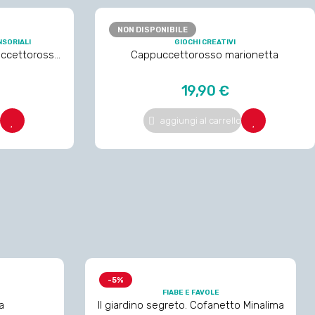
NON DISPONIBILE
NSORIALI
GIOCHI CREATIVI
uccettorosso,
Cappuccettorosso marionetta
Prezzo
19,90 €
aggiungi al carrello
-5%
FIABE E FAVOLE
a
Il giardino segreto. Cofanetto Minalima