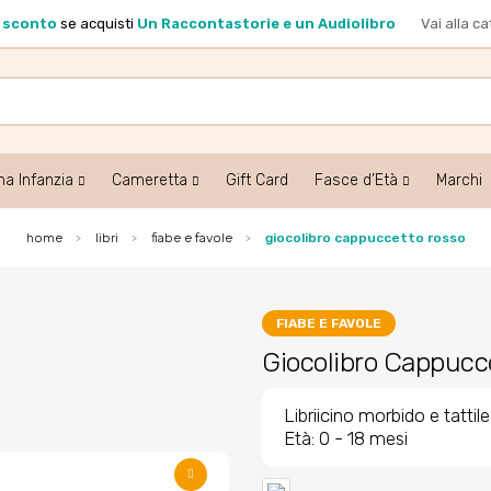
i sconto
se acquisti
Un Raccontastorie e un Audiolibro
Vai alla c
ma Infanzia
Cameretta
Gift Card
Fasce d’Età
Marchi
home
libri
fiabe e favole
giocolibro cappuccetto rosso
FIABE E FAVOLE
Giocolibro Cappucc
Libriicino morbido e tattile
Età: 0 - 18 mesi