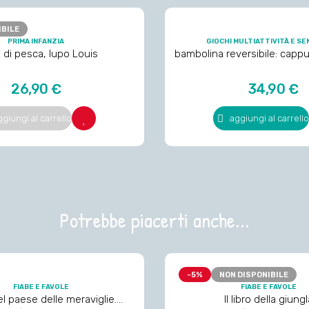
IBILE
PRIMA INFANZIA
GIOCHI MULTIATTIVITÀ E SE
 di pesca, lupo Louis
bambolina reversibile: capp
nonna e lupo
Prezzo
Prezzo
26,90 €
34,90 €
ggiungi al carrello
aggiungi al carrello
Potrebbe piacerti anche...
-5%
NON DISPONIBILE
FIABE E FAVOLE
FIABE E FAVOLE
el paese delle meraviglie.
Il libro della giungl