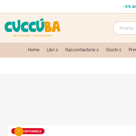
-
5% d
Home
Libri
Raccontastorie
Giochi
Pri
NON DISPONIBILE