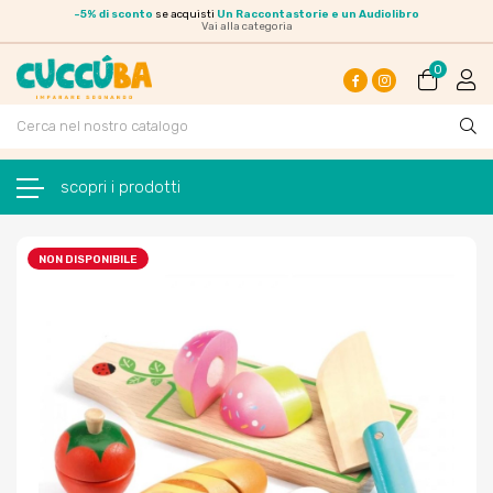
-
5% di sconto
se acquisti
Un Raccontastorie e un Audiolibro
Vai alla categoria
0
Facebook
Instagram
navigazione Toggle
☰
NON DISPONIBILE