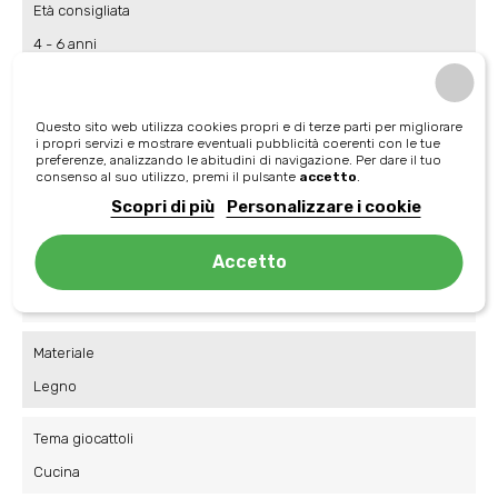
Età consigliata
4 - 6 anni
Età consigliata
Questo sito web utilizza cookies propri e di terze parti per migliorare
1 - 3 anni
i propri servizi e mostrare eventuali pubblicità coerenti con le tue
preferenze, analizzando le abitudini di navigazione. Per dare il tuo
consenso al suo utilizzo, premi il pulsante
accetto
.
Sviluppa
Scopri di più
Personalizzare i cookie
Manualità
Accetto
Sviluppa
Immaginazione
Materiale
Legno
Tema giocattoli
Cucina