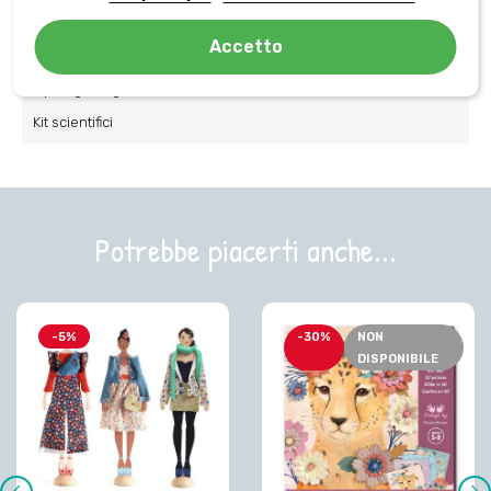
Tema giocattoli
Dinosauri
Accetto
Tipologia di gioco
Kit scientifici
Potrebbe piacerti anche...
-5%
-30%
NON
DISPONIBILE