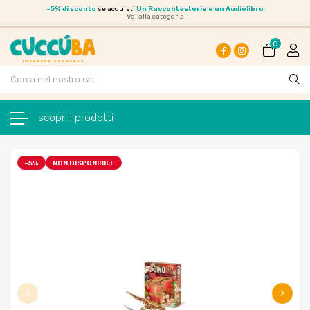
-
5% di sconto
se acquisti
Un Raccontastorie e un Audiolibro
Vai alla categoria
0
Facebook
Instagram
navigazione Toggle
☰
-5%
NON DISPONIBILE