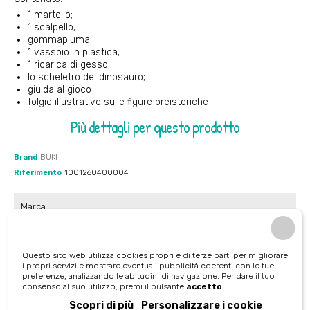
1 martello;
1 scalpello;
gommapiuma;
1 vassoio in plastica;
1 ricarica di gesso;
lo scheletro del dinosauro;
giuida al gioco
folgio illustrativo sulle figure preistoriche
Più dettagli per questo prodotto
Brand
BUKI
Riferimento
1001260400004
Marca
Buki
Questo sito web utilizza cookies propri e di terze parti per migliorare
Età consigliata
i propri servizi e mostrare eventuali pubblicità coerenti con le tue
preferenze, analizzando le abitudini di navigazione. Per dare il tuo
7 - 9 anni
consenso al suo utilizzo, premi il pulsante
accetto
.
Scopri di più
Personalizzare i cookie