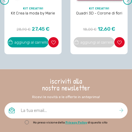
‹
›
KIT CREATIVI
KIT CREATIVI
Kit Crea la moda by Marie
Quadri 3D - Corone di fiori
Prezzo
Prezzo
Prezzo
Prezzo
27,45 €
12,60 €
28,90 €
18,00 €
regolare
regolare
aggiungi al carrello
aggiungi al carrello
iscriviti alla
nostra newsletter
Ricevi le novità e le offerte in anteprima!
Ho preso visione della
Privacy Policy
di questo sito