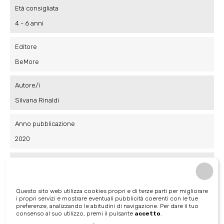
Età consigliata
4 - 6 anni
Editore
BeMore
Autore/i
Silvana Rinaldi
Anno pubblicazione
2020
Numero pagine
24
Questo sito web utilizza cookies propri e di terze parti per migliorare
i propri servizi e mostrare eventuali pubblicità coerenti con le tue
Tema libri
preferenze, analizzando le abitudini di navigazione. Per dare il tuo
consenso al suo utilizzo, premi il pulsante
accetto
.
Temi personali e sociali sessualità e relazioni (bambini e ragazzi)