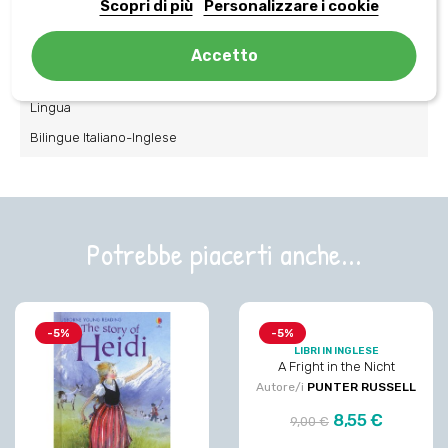
Scopri di più
Personalizzare i cookie
ISBN
Accetto
8832279096
Lingua
Bilingue Italiano-Inglese
Potrebbe piacerti anche...
-5%
-5%
LIBRI IN INGLESE
A Fright in the Nicht
Autore/i
PUNTER RUSSELL
Prezzo
Prezzo
8,55 €
9,00 €
regolare