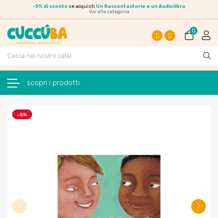
-
5% di sconto
se acquisti
Un Raccontastorie e un Audiolibro
Vai alla categoria
0
Facebook
Instagram
navigazione Toggle
☰
-5%