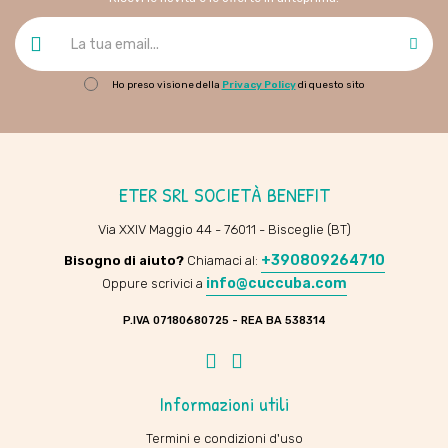
Ho preso visione della
Privacy Policy
di questo sito
ETER SRL SOCIETÀ BENEFIT
Via XXIV Maggio 44 - 76011 - Bisceglie (BT)
+390809264710
Bisogno di aiuto?
Chiamaci al:
info@cuccuba.com
Oppure scrivici a
P.IVA 07180680725 - REA BA 538314
Facebook
Instagram
Informazioni utili
Termini e condizioni d'uso