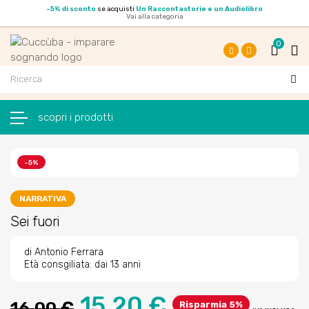
-
5% di sconto
se acquisti
Un Raccontastorie e un Audiolibro
Vai alla categoria
0
Facebook
Instagram
navigazione Toggle
☰
-5%
NARRATIVA
Sei fuori
di Antonio Ferrara
Età consgiliata: dai 13 anni
15,20 €
16,00 €
Risparmia 5%