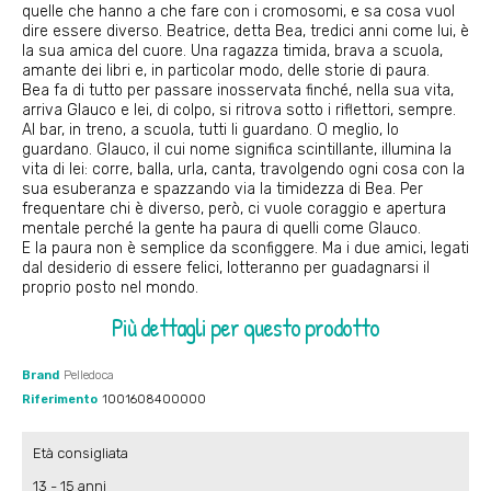
quelle che hanno a che fare con i cromosomi, e sa cosa vuol
dire essere diverso. Beatrice, detta Bea, tredici anni come lui, è
la sua amica del cuore. Una ragazza timida, brava a scuola,
amante dei libri e, in particolar modo, delle storie di paura.
Bea fa di tutto per passare inosservata finché, nella sua vita,
arriva Glauco e lei, di colpo, si ritrova sotto i riflettori, sempre.
Al bar, in treno, a scuola, tutti li guardano. O meglio, lo
guardano. Glauco, il cui nome significa scintillante, illumina la
vita di lei: corre, balla, urla, canta, travolgendo ogni cosa con la
sua esuberanza e spazzando via la timidezza di Bea. Per
frequentare chi è diverso, però, ci vuole coraggio e apertura
mentale perché la gente ha paura di quelli come Glauco.
E la paura non è semplice da sconfiggere. Ma i due amici, legati
dal desiderio di essere felici, lotteranno per guadagnarsi il
proprio posto nel mondo.
Più dettagli per questo prodotto
Brand
Pelledoca
Riferimento
1001608400000
Età consigliata
13 - 15 anni