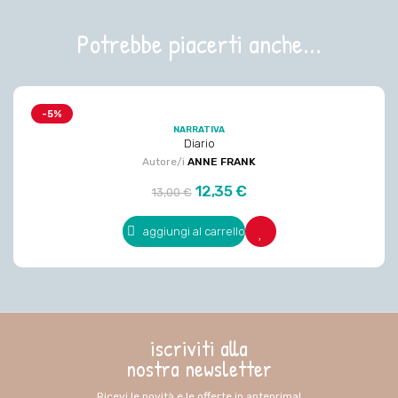
Potrebbe piacerti anche...
-5%
NARRATIVA
Diario
Autore/i
ANNE FRANK
Prezzo
Prezzo
12,35 €
13,00 €
regolare
aggiungi al carrello
iscriviti alla
nostra newsletter
Ricevi le novità e le offerte in anteprima!