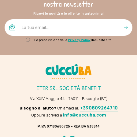
nostra newsletter
Ricevi le novità e le offerte in anteprima!
Ho preso visione della
Privacy Policy
di questo sito
ETER SRL SOCIETÀ BENEFIT
Via XXIV Maggio 44 - 76011 - Bisceglie (BT)
+390809264710
Bisogno di aiuto?
Chiamaci al:
info@cuccuba.com
Oppure scrivici a
P.IVA 07180680725 - REA BA 538314