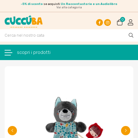
-
5% di sconto
se acquisti
Un Raccontastorie e un Audiolibro
Vai alla categoria
0
Facebook
Instagram
navigazione Toggle
☰