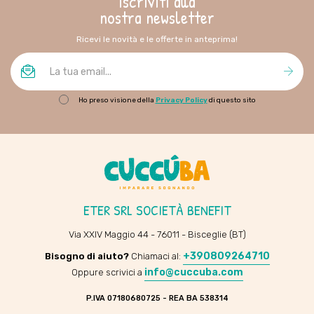
iscriviti alla
nostra newsletter
Ricevi le novità e le offerte in anteprima!
Ho preso visione della
Privacy Policy
di questo sito
ETER SRL SOCIETÀ BENEFIT
Via XXIV Maggio 44 - 76011 - Bisceglie (BT)
+390809264710
Bisogno di aiuto?
Chiamaci al:
info@cuccuba.com
Oppure scrivici a
P.IVA 07180680725 - REA BA 538314