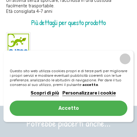
Un'attività senza sporcare, racchiusa in una custodia
facilmente trasportabile.
Età consigliata 4-7 anni
Più dettagli per questo prodotto
Riferimento
1001807400009
Questo sito web utilizza cookies propri e di terze parti per migliorare
i propri servizi e mostrare eventuali pubblicità coerenti con le tue
Tipologia di gioco
preferenze, analizzando le abitudini di navigazione. Per dare il tuo
consenso al suo utilizzo, premi il pulsante
accetto
.
Stickers riposizionabili
Scopri di più
Personalizzare i cookie
Accetto
Potrebbe piacerti anche...