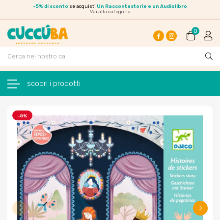
-
5% di sconto
se acquisti
Un Raccontastorie e un Audiolibro
Vai alla categoria
0
Facebook
Instagram
navigazione Toggle
☰
-5%