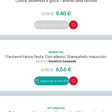
Colora, assembla e gioca - animali della fattoria
Prezzo
Prezzo
9,40 €
9,90 €
regolare
aggiungi al carrello
NARRATIVA
I fantasmi fanno festa. Con adesivi. Stampatello maiuscolo.
Autore/i
Giuditta Campello
Prezzo
Prezzo
6,56 €
6,90 €
regolare
aggiungi al carrello
KIT CREATIVI