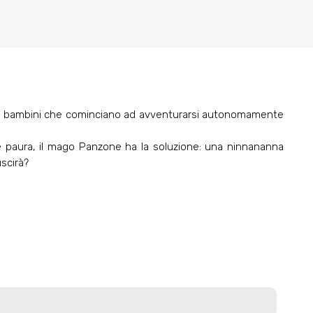
ato ai bambini che cominciano ad avventurarsi autonomamente
nte paura, il mago Panzone ha la soluzione: una ninnananna
uscirà?