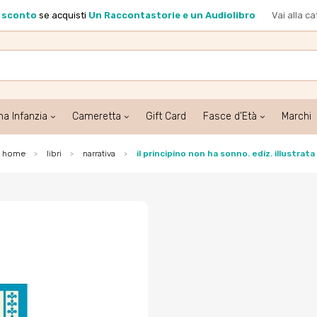
i sconto
se acquisti
Un Raccontastorie e un Audiolibro
Vai alla c
ma Infanzia
Cameretta
Gift Card
Fasce d’Età
Marchi
home
libri
narrativa
il principino non ha sonno. ediz. illustrata