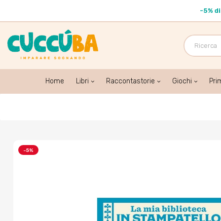
-
5% d
Home
Libri
Raccontastorie
Giochi
Pri
-5%