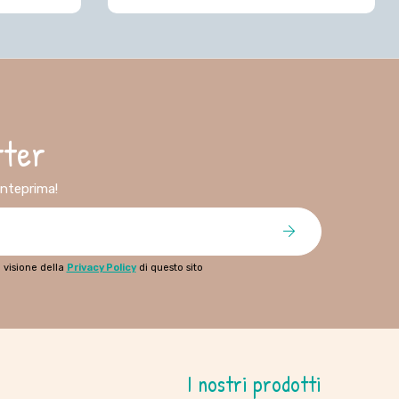
tter
 anteprima!
 visione della
Privacy Policy
di questo sito
I nostri prodotti