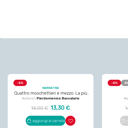
-5%
-5%
N
NARRATIVA
Quattro moschettieri e mezzo. La più
Autore/i
incredibile storia mai scritta
Pierdomenico Baccalario
Au
Prezzo
Prezzo
P
13,30 €
14,00 €
1
regolare
r
aggiungi al carrello