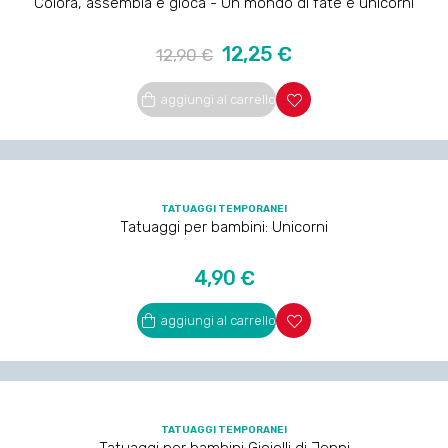
Colora, assembla e gioca - Un mondo di fate e unicorni
Prezzo
Prezzo
12,25 €
12,90 €
regolare
aggiungi al carrello
TATUAGGI TEMPORANEI
Tatuaggi per bambini: Unicorni
Prezzo
4,90 €
aggiungi al carrello
TATUAGGI TEMPORANEI