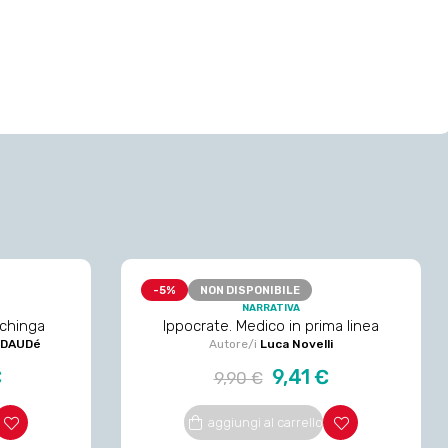
-5%
NON DISPONIBILE
NARRATIVA
ichinga
Ippocrate. Medico in prima linea
-DAUDé
Autore/i
Luca Novelli
Prezzo
Prezzo
€
9,41 €
9,90 €
regolare
aggiungi al carrello