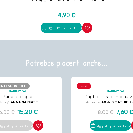
Tatuaggi per bambini Gioielli di Jenni
Prezzo
4,90 €
aggiungi al carrello
Potrebbe piacerti anche...
ON DISPONIBILE
-5%
NARRATIVA
NARRATIVA
Pane e ciliegie
Dagfrid. Una bambina v
tore/i
ANNA SARFATTI
Autore/i
AGNèS MATHIEU
rezzo
Prezzo
Prezzo
Prezzo
15,20 €
7,60 
6,00 €
8,00 €
egolare
regolare
aggiungi al carrello
aggiungi al carrello