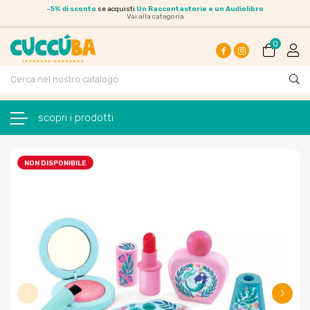
-
5% di sconto
se acquisti
Un Raccontastorie e un Audiolibro
Vai alla categoria
0
Facebook
Instagram
navigazione Toggle
☰
NON DISPONIBILE