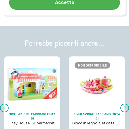
Tipologia di gioco
Accetto
Imitazione
Potrebbe piacerti anche...
NON DISPONIBILE
SIMULAZIONE: FACCIAMO FINTA
SIMULAZIONE: FACCIAMO FINTA
‹
›
DI
DI
Play House: Supermarket
Gioco in legno: Set da tè Lily
Rose